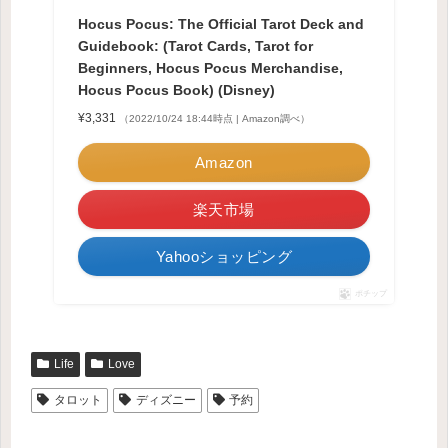
Hocus Pocus: The Official Tarot Deck and
Guidebook: (Tarot Cards, Tarot for
Beginners, Hocus Pocus Merchandise,
Hocus Pocus Book) (Disney)
¥3,331
（2022/10/24 18:44時点 | Amazon調べ）
Amazon
楽天市場
Yahooショッピング
ポチップ
Life
Love
タロット
ディズニー
予約