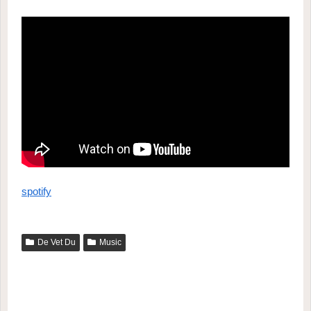
spotify
De Vet Du
Music