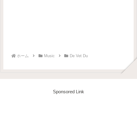
ホーム
Music
De Vet Du
Sponsored Link