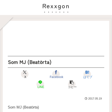
Rexxgon
Som MJ (Beatörta)
X
Facebook
はてブ
LINE
コピー
2017.05.19
Som MJ (Beatörta)