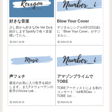
好きな音楽
Blow Your Cover
少し前から好きなDe Vet Duを
デジタルシングル4月12日(金)
紹介しますSpotifyで色々音楽
に「Blow Your Cover」がデジ
聴いてたら...
タルシ...
2017.10.06
2024.03.30
声フェチ
アマゾンプライムで
TOBE
最近のお気に入り歌手を紹介
します。また⁉スウェーデンの
TOBEアーティストによる初の
歌手のVictor Lek...
コンサート「toHEROes ～
TOBE 1st ...
2020.03.15
2024.02.26