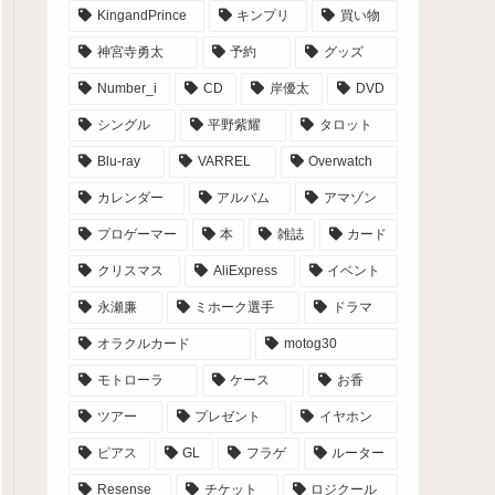
KingandPrince
キンプリ
買い物
神宮寺勇太
予約
グッズ
Number_i
CD
岸優太
DVD
シングル
平野紫耀
タロット
Blu-ray
VARREL
Overwatch
カレンダー
アルバム
アマゾン
プロゲーマー
本
雑誌
カード
クリスマス
AliExpress
イベント
永瀬廉
ミホーク選手
ドラマ
オラクルカード
motog30
モトローラ
ケース
お香
ツアー
プレゼント
イヤホン
ピアス
GL
フラゲ
ルーター
Resense
チケット
ロジクール