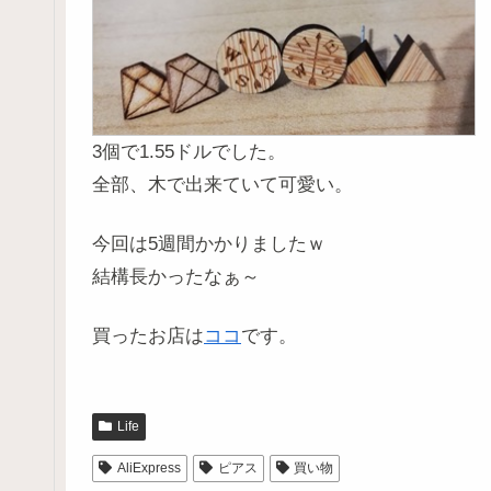
3個で1.55ドルでした。
全部、木で出来ていて可愛い。
今回は5週間かかりましたｗ
結構長かったなぁ～
買ったお店は
ココ
です。
Life
AliExpress
ピアス
買い物