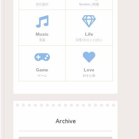
自己紹介
Number_i情報
Music
Life
音楽
日常/タロット/占い
Game
Love
ゲーム
好きな物
Archive