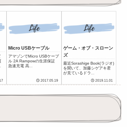
Micro USBケーブル
ゲーム・オブ・スローン
ズ
て
アマゾンでMicro USBケーブ
買
ル 2A Rampowの生涯保証
最近Sorashige Book(ラジオ)
料
急速充電 高...
を聞いて、加藤シゲアキ君
が見ているドラ...
17
2017.05.19
2019.11.01