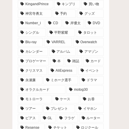
KingandPrince
キンプリ
買い物
神宮寺勇太
予約
グッズ
Number_i
CD
岸優太
DVD
シングル
平野紫耀
タロット
Blu-ray
VARREL
Overwatch
カレンダー
アルバム
アマゾン
プロゲーマー
本
雑誌
カード
クリスマス
AliExpress
イベント
永瀬廉
ミホーク選手
ドラマ
オラクルカード
motog30
モトローラ
ケース
お香
ツアー
プレゼント
イヤホン
ピアス
GL
フラゲ
ルーター
Resense
チケット
ロジクール